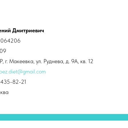
ений Дмитриевич
0064206
09
 г. Макеевка, ул. Руднева, д. 9А, кв. 12
bez.diet@gmail.com
) 435-82-21
сква
олитика конфиденциальности
Пользовательское соглашение