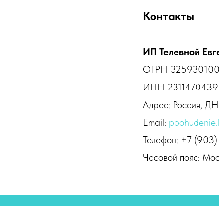
Контакты
ИП Телевной Евг
ОГРН 32593010
ИНН 2311470439
Адрес: Россия, ДНР,
Email:
ppohudenie.
Телефон: +7 (903
Часовой пояс: Мо
© 2025 NutraLife
Блог
П