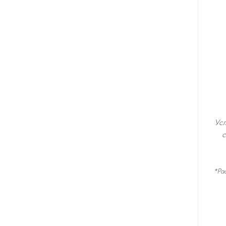
Усл
с
*Ра